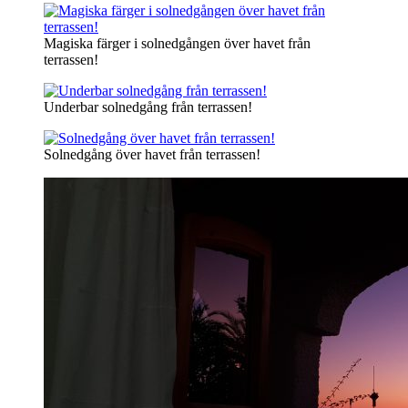
Magiska färger i solnedgången över havet från
terrassen!
Underbar solnedgång från terrassen!
Solnedgång över havet från terrassen!