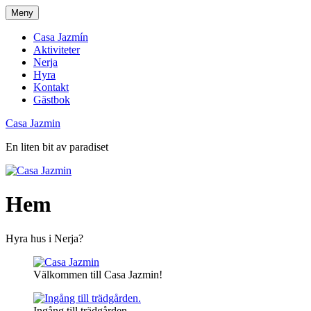
Skip
Meny
to
content
Casa Jazmín
Aktiviteter
Nerja
Hyra
Kontakt
Gästbok
Casa Jazmin
En liten bit av paradiset
Hem
Hyra hus i Nerja?
Välkommen till Casa Jazmin!
Ingång till trädgården.