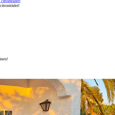
itronträdet!
änen!