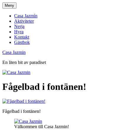
Skip
Meny
to
content
Casa Jazmín
Aktiviteter
Nerja
Hyra
Kontakt
Gästbok
Casa Jazmin
En liten bit av paradiset
Fågelbad i fontänen!
Fågelbad i fontänen!
Välkommen till Casa Jazmin!